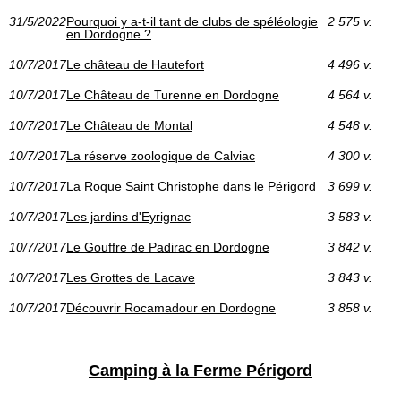
31/5/2022
Pourquoi y a-t-il tant de clubs de spéléologie
2 575 v.
en Dordogne ?
10/7/2017
Le château de Hautefort
4 496 v.
10/7/2017
Le Château de Turenne en Dordogne
4 564 v.
10/7/2017
Le Château de Montal
4 548 v.
10/7/2017
La réserve zoologique de Calviac
4 300 v.
10/7/2017
La Roque Saint Christophe dans le Périgord
3 699 v.
10/7/2017
Les jardins d'Eyrignac
3 583 v.
10/7/2017
Le Gouffre de Padirac en Dordogne
3 842 v.
10/7/2017
Les Grottes de Lacave
3 843 v.
10/7/2017
Découvrir Rocamadour en Dordogne
3 858 v.
Camping à la Ferme Périgord