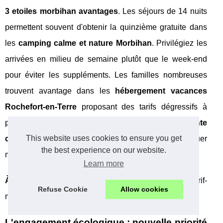
3 etoiles morbihan avantages
. Les séjours de 14 nuits
permettent souvent d'obtenir la quinzième gratuite dans
les
camping calme et nature Morbihan
. Privilégiez les
arrivées en milieu de semaine plutôt que le week-end
pour éviter les suppléments. Les familles nombreuses
trouvent avantage dans les
hébergement vacances
Rochefort-en-Terre
proposant des tarifs dégressifs à
partir du 3ème enfant. Optez pour un
séjour détente
This website uses cookies to ensure you get
camping 3 étoiles
en mai ou septembre pour conjuguer
the best experience on our website.
météo clémente et prix attractifs.
Learn more
À retenir :
avril et mai offrent le meilleur compromis tarif-
Refuse Cookie
Allow cookies
météo pour vos vacances bretonnes !
L'engagement écologique : nouvelle priorité