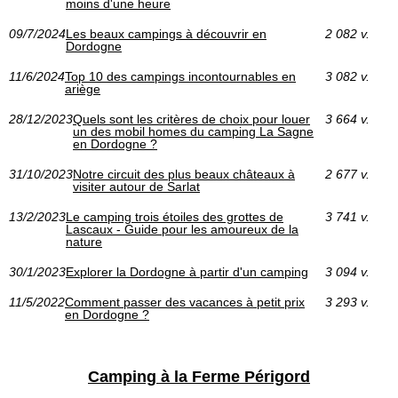
moins d'une heure
09/7/2024
Les beaux campings à découvrir en
2 082 v.
Dordogne
11/6/2024
Top 10 des campings incontournables en
3 082 v.
ariège
28/12/2023
Quels sont les critères de choix pour louer
3 664 v.
un des mobil homes du camping La Sagne
en Dordogne ?
31/10/2023
Notre circuit des plus beaux châteaux à
2 677 v.
visiter autour de Sarlat
13/2/2023
Le camping trois étoiles des grottes de
3 741 v.
Lascaux - Guide pour les amoureux de la
nature
30/1/2023
Explorer la Dordogne à partir d'un camping
3 094 v.
11/5/2022
Comment passer des vacances à petit prix
3 293 v.
en Dordogne ?
Camping à la Ferme Périgord