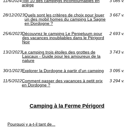
11/6/2024
Top 10 des campings incontournables en
3 085 v.
ariège
28/12/2023
Quels sont les critères de choix pour louer
3 667 v.
un des mobil homes du camping La Sagne
en Dordogne ?
25/6/2023
Découvrez le camping Le Perpetuum pour
2 693 v.
des vacances inoubliables dans le Périgord
Noir
13/2/2023
Le camping trois étoiles des grottes de
3 743 v.
Lascaux - Guide pour les amoureux de la
nature
30/1/2023
Explorer la Dordogne à partir d'un camping
3 095 v.
11/5/2022
Comment passer des vacances à petit prix
3 294 v.
en Dordogne ?
Camping à la Ferme Périgord
Pourquoi y a-t-il tant de...