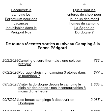
Découvrez le
Quels sont les
camping Le
critères de choix pour
Perpetuum pour des
louer un des mobil
vacances
homes du camping
inoubliables dans le
La Sagne en
Périgord Noir
Dordogne ?
De toutes récentes sorties au niveau Camping à la
Ferme Périgord.
20/2/2026
Camping et cure thermale : une solution
732 v.
pratique
07/2/2026
Pourquoi choisir un camping 3 étoiles dans
677 v.
le morbihan ?
09/5/2025
Visiter la dordogne depuis le camping le
1 605 v.
plein air des bories : nos incontournables à
moins d'une heure
09/7/2024
Les beaux campings à découvrir en
2 085 v.
Dordogne