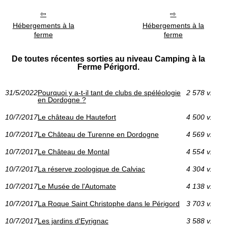
Hébergements à la
Hébergements à la
ferme
ferme
De toutes récentes sorties au niveau Camping à la
Ferme Périgord.
31/5/2022
Pourquoi y a-t-il tant de clubs de spéléologie
2 578 v.
en Dordogne ?
10/7/2017
Le château de Hautefort
4 500 v.
10/7/2017
Le Château de Turenne en Dordogne
4 569 v.
10/7/2017
Le Château de Montal
4 554 v.
10/7/2017
La réserve zoologique de Calviac
4 304 v.
10/7/2017
Le Musée de l'Automate
4 138 v.
10/7/2017
La Roque Saint Christophe dans le Périgord
3 703 v.
10/7/2017
Les jardins d'Eyrignac
3 588 v.